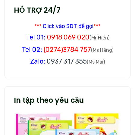
HỖ TRỢ 24/7
***
Click vào SĐT để gọi
***
Tel 01:
0918 069 020
(Mr Hiến)
Tel 02:
(0274)3784 757
(Ms Hằng)
Zalo:
0937 317 355
(Ms Mai)
In tập theo yêu cầu