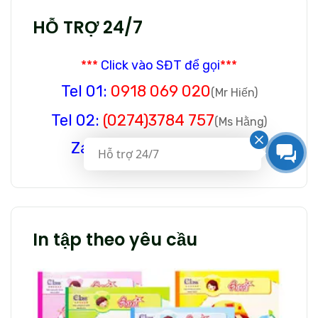
HỖ TRỢ 24/7
***
Click vào SĐT để gọi
***
Tel 01:
0918 069 020
(Mr Hiến)
Tel 02:
(0274)3784 757
(Ms Hằng)
Zalo:
0937 317 355
(Ms Mai)
Hỗ trợ 24/7
In tập theo yêu cầu