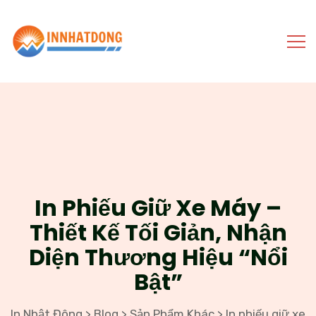
In Phiếu Giữ Xe Máy –
Thiết Kế Tối Giản, Nhận
Diện Thương Hiệu “nổi
Bật”
In Nhật Đông
Blog
Sản Phẩm Khác
In phiếu giữ xe
>
>
>