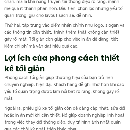
chán, mà là khả năng truyền tải thông điệp rõ ràng, mạnh
mẽ qua ít thành phần hơn. Đầu tiên, chọn lọc những yếu tố
quan trọng, giữ cho layout sạch sẽ, dễ nhìn.
Thứ hai, tập trung vào điểm nhấn chính như logo, slogan và
các thông tin cần thiết, tránh thêm thắt không cần thiết
gây rối mắt. Tối giản còn giúp cho việc in ấn dễ dàng, tiết
kiệm chi phí mà vẫn đạt hiệu quả cao.
Lợi ích của phong cách thiết
kế tối giản
Phong cách tối giản giúp thương hiệu của bạn trở nên
chuyên nghiệp, hiện đại. Khách hàng dễ ghi nhớ hơn khi các
yếu tố quan trọng được làm nổi bật rõ ràng, không gây rối
mắt.
Ngoài ra, phiếu giữ xe tối giản còn dễ dàng cập nhật, sửa đổi
hoặc in ấn mới khi cần thiết. Nó giúp doanh nghiệp linh hoạt
trong việc thay đổi thông điệp, duy trì hình ảnh nhất quán
qua các thời kỳ phát triển khác nhau.