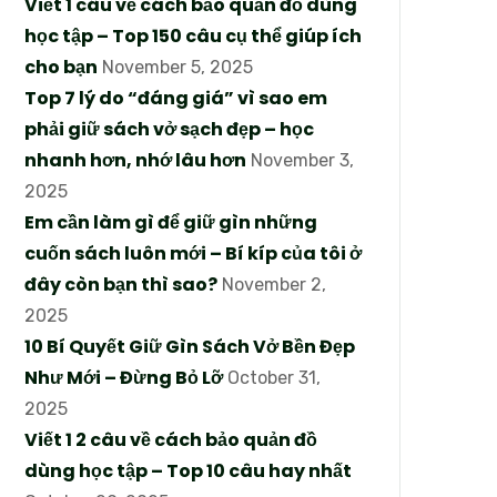
Viết 1 câu về cách bảo quản đồ dùng
học tập – Top 150 câu cụ thể giúp ích
cho bạn
November 5, 2025
Top 7 lý do “đáng giá” vì sao em
phải giữ sách vở sạch đẹp – học
nhanh hơn, nhớ lâu hơn
November 3,
2025
Em cần làm gì để giữ gìn những
cuốn sách luôn mới – Bí kíp của tôi ở
đây còn bạn thì sao?
November 2,
2025
10 Bí Quyết Giữ Gìn Sách Vở Bền Đẹp
Như Mới – Đừng Bỏ Lỡ
October 31,
2025
Viết 1 2 câu về cách bảo quản đồ
dùng học tập – Top 10 câu hay nhất