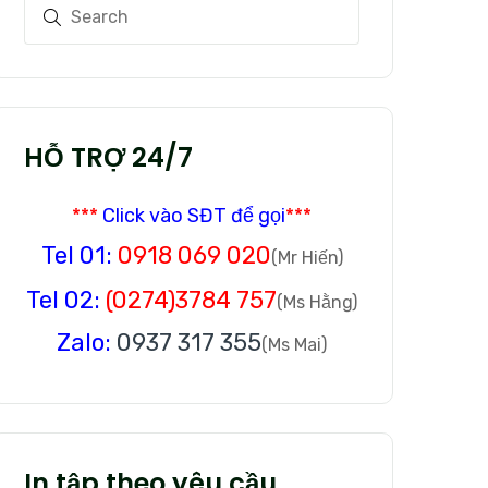
HỖ TRỢ 24/7
***
Click vào SĐT để gọi
***
Tel 01:
0918 069 020
(Mr Hiến)
Tel 02:
(0274)3784 757
(Ms Hằng)
Zalo:
0937 317 355
(Ms Mai)
In tập theo yêu cầu