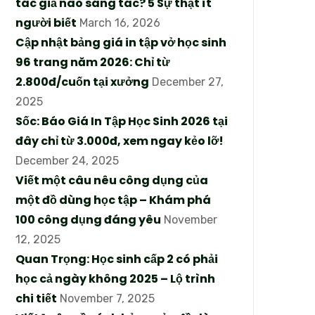
tác giả nào sáng tác? 5 Sự thật ít
người biết
March 16, 2026
Cập nhật bảng giá in tập vở học sinh
96 trang năm 2026: Chỉ từ
2.800đ/cuốn tại xưởng
December 27,
2025
Sốc: Báo Giá In Tập Học Sinh 2026 tại
đây chỉ từ 3.000đ, xem ngay kẻo lỡ!
December 24, 2025
Viết một câu nêu công dụng của
một đồ dùng học tập – Khám phá
100 công dụng đáng yêu
November
12, 2025
Quan Trọng: Học sinh cấp 2 có phải
học cả ngày không 2025 – Lộ trình
chi tiết
November 7, 2025