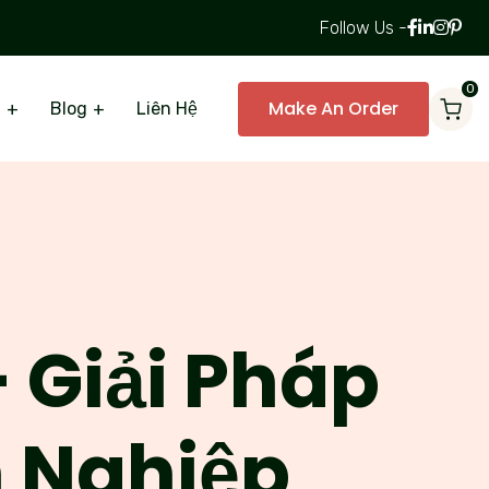
Follow Us -
0
Make An Order
ụ
Blog
Liên Hệ
– Giải Pháp
h Nghiệp