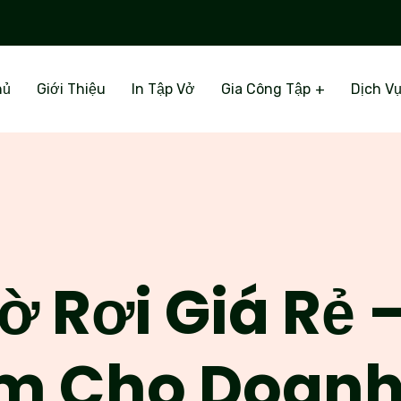
hủ
Giới Thiệu
In Tập Vở
Gia Công Tập
Dịch V
Tờ Rơi Giá Rẻ 
ệm Cho Doan