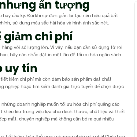
n nhưng ấn tượng
hay cầu kỳ. Đôi khi sự đơn giản lại tạo nên hiệu quả bất
chính, sử dụng màu sắc hài hòa và hình ảnh sắc nét.
ể giảm chi phí
t hàng với số lượng lớn. Vì vậy, nếu bạn cần sử dụng tờ rơi
nhau, hãy cân nhắc đặt in một lần để tối ưu hóa ngân sách.
 uy tín
n tiết kiệm chi phí mà còn đảm bảo sản phẩm đạt chất
ồng nghiệp hoặc tìm kiếm đánh giá trực tuyến để chọn được
cho những doanh nghiệp muốn tối ưu hóa chi phí quảng cáo
khéo léo trong việc lựa chọn kích thước, chất liệu và thiết
đẹp mắt, chuyên nghiệp mà không cần bỏ ra quá nhiều
và tiết kiệm, hãy thử ngay phương pháp này nhé! Chúc bạn