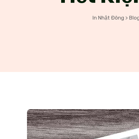
In Nhật Đông
Blo
>