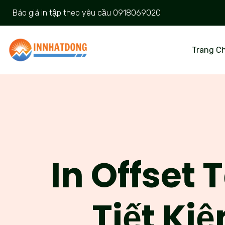
Báo giá in tập theo yêu cầu
0918069020
Trang C
In Offset 
Tiết Ki