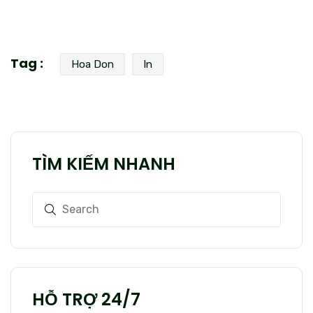
Tag :
Hoa Don
In
TÌM KIẾM NHANH
HỖ TRỢ 24/7