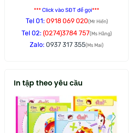
***
Click vào SĐT để gọi
***
Tel 01:
0918 069 020
(Mr Hiến)
Tel 02:
(0274)3784 757
(Ms Hằng)
Zalo:
0937 317 355
(Ms Mai)
In tập theo yêu cầu