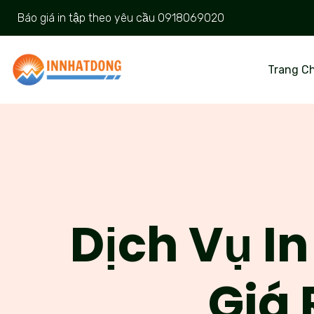
Báo giá in tập theo yêu cầu
0918069020
Trang C
Dịch Vụ In
Giá 