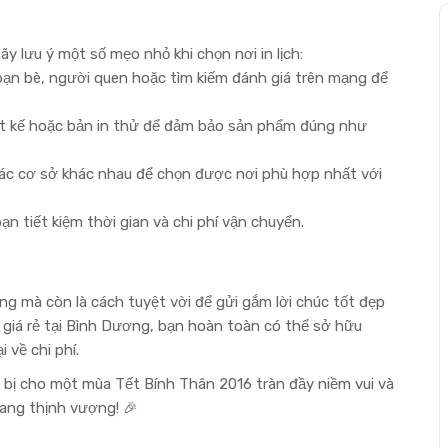
lưu ý một số mẹo nhỏ khi chọn nơi in lịch:
bạn bè, người quen hoặc tìm kiếm đánh giá trên mạng để
ết kế hoặc bản in thử để đảm bảo sản phẩm đúng như
các cơ sở khác nhau để chọn được nơi phù hợp nhất với
n tiết kiệm thời gian và chi phí vận chuyển.
ng mà còn là cách tuyệt vời để gửi gắm lời chúc tốt đẹp
ch giá rẻ tại Bình Dương, bạn hoàn toàn có thể sở hữu
 về chi phí.
n bị cho một mùa Tết Bính Thân 2016 tràn đầy niềm vui và
ang thịnh vượng! 🎉