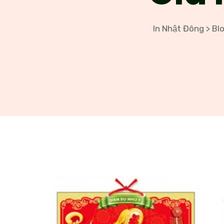
In Nhật Đông
Bl
>