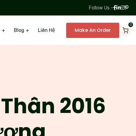
Follow Us -
0
Make An Order
ụ
Blog
Liên Hệ
h Thân 2016
Dương