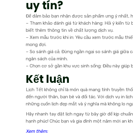
uy tín?
Để đảm bảo bạn nhận được sản phẩm ưng ý nhất, hãy 
– Tham khảo đánh giá từ khách hàng: Hỏi ý kiến từ 
biết thêm thông tin về chất lượng dịch vụ.
– Xem mẫu trước khi in: Yêu cầu xem trước mẫu thi
mong đợi.
– So sánh giá cả: Đừng ngần ngại so sánh giá giữa 
ngân sách của mình.
– Chọn cơ sở gần khu vực sinh sống: Điều này giúp bạ
Kết luận
Lịch Tết không chỉ là món quà mang tính truyền thố
đến người thân, bạn bè và đối tác. Với dịch vụ in lị
những cuốn lịch đẹp mắt và ý nghĩa mà không lo ngại
Hãy nhanh tay đặt lịch ngay từ bây giờ để kịp chuẩ
hạnh phúc! Chúc bạn và gia đình một năm mới an kh
Xem thêm: