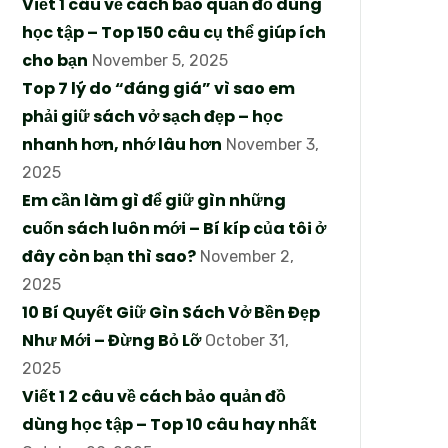
Viết 1 câu về cách bảo quản đồ dùng
học tập – Top 150 câu cụ thể giúp ích
cho bạn
November 5, 2025
Top 7 lý do “đáng giá” vì sao em
phải giữ sách vở sạch đẹp – học
nhanh hơn, nhớ lâu hơn
November 3,
2025
Em cần làm gì để giữ gìn những
cuốn sách luôn mới – Bí kíp của tôi ở
đây còn bạn thì sao?
November 2,
2025
10 Bí Quyết Giữ Gìn Sách Vở Bền Đẹp
Như Mới – Đừng Bỏ Lỡ
October 31,
2025
Viết 1 2 câu về cách bảo quản đồ
dùng học tập – Top 10 câu hay nhất