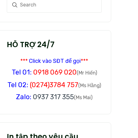
HỖ TRỢ 24/7
***
Click vào SĐT để gọi
***
Tel 01:
0918 069 020
(Mr Hiến)
Tel 02:
(0274)3784 757
(Ms Hằng)
Zalo:
0937 317 355
(Ms Mai)
In tập theo yêu cầu