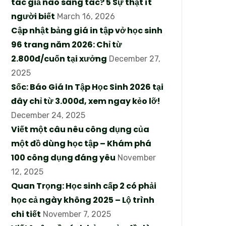
tác giả nào sáng tác? 5 Sự thật ít
người biết
March 16, 2026
Cập nhật bảng giá in tập vở học sinh
96 trang năm 2026: Chỉ từ
2.800đ/cuốn tại xưởng
December 27,
2025
Sốc: Báo Giá In Tập Học Sinh 2026 tại
đây chỉ từ 3.000đ, xem ngay kẻo lỡ!
December 24, 2025
Viết một câu nêu công dụng của
một đồ dùng học tập – Khám phá
100 công dụng đáng yêu
November
12, 2025
Quan Trọng: Học sinh cấp 2 có phải
học cả ngày không 2025 – Lộ trình
chi tiết
November 7, 2025