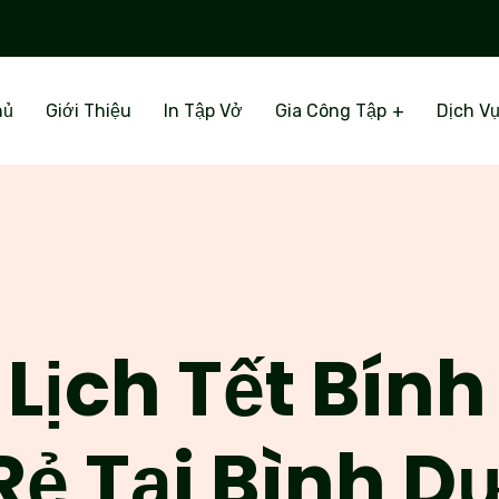
hủ
Giới Thiệu
In Tập Vở
Gia Công Tập
Dịch V
 Lịch Tết Bín
Rẻ Tại Bình 