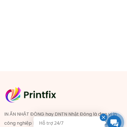
IN ẤN NHẬT ĐÔNG hay DNTN Nhật Đông là đơn vị in
công nghiệp hàng đầu tại Tp.HCM. Ngoài in offset
Hỗ trợ 24/7